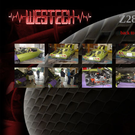
Z2
back to 